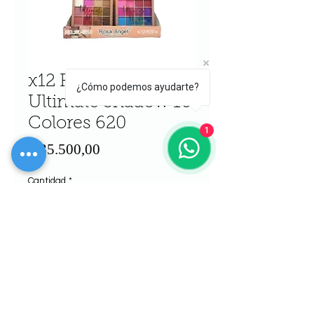
x12 Rosa Angel
¿Cómo podemos ayudarte?
Ultimate Shadow 16
Colores 620
1
Precio
$ 35.500,00
Cantidad
*
Agregar al carrito
Realizar compra