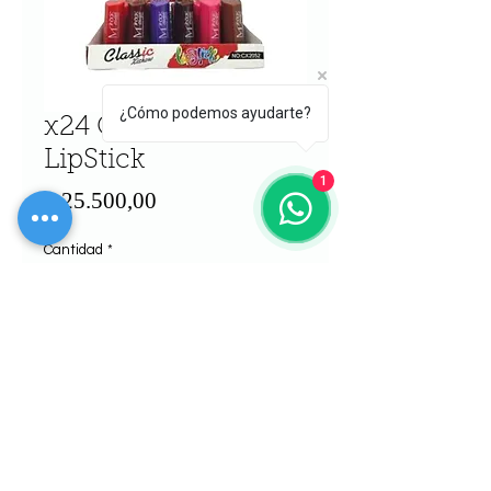
¿Cómo podemos ayudarte?
x24 Classic Xishow
LipStick
1
Precio
$ 25.500,00
Cantidad
*
Agregar al carrito
Realizar compra