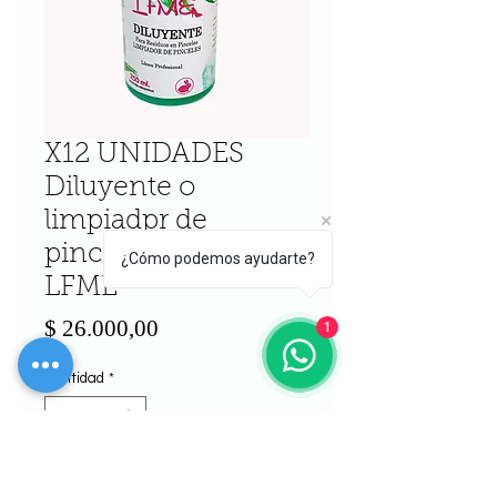
X12 UNIDADES
Diluyente o
limpiadpr de
pinceles 250ml
¿Cómo podemos ayudarte?
LFME
Precio
$ 26.000,00
1
Cantidad
*
Agregar al carrito