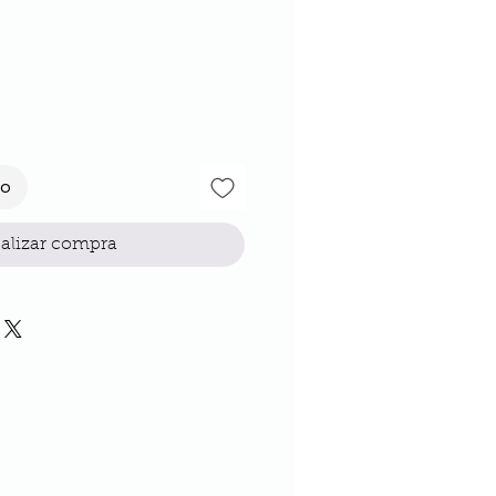
io
to
alizar compra