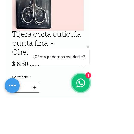
Tijera corta cuticula
punta fina -
Cherimoya
¿Cómo podemos ayudarte?
Precio
$ 8.300,00
1
Cantidad
*
Agregar al carrito
Realizar compra