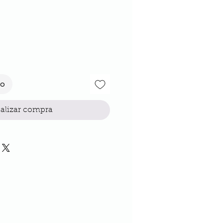
cio
to
alizar compra