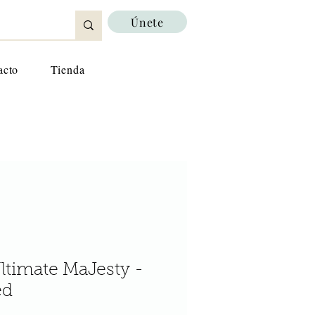
Únete
acto
Tienda
timate MaJesty -
ed