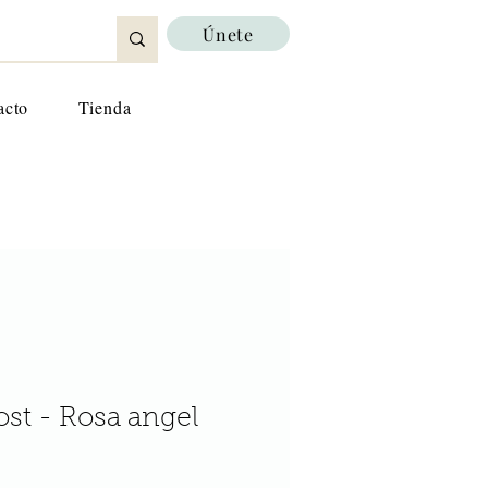
Únete
acto
Tienda
st - Rosa angel
io