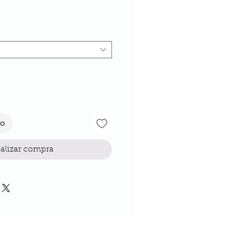
io
to
alizar compra