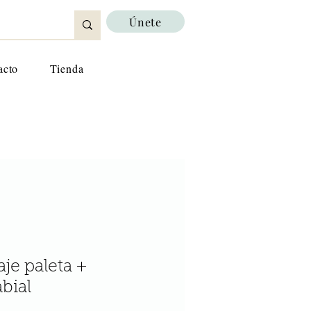
Únete
acto
Tienda
aje paleta +
abial