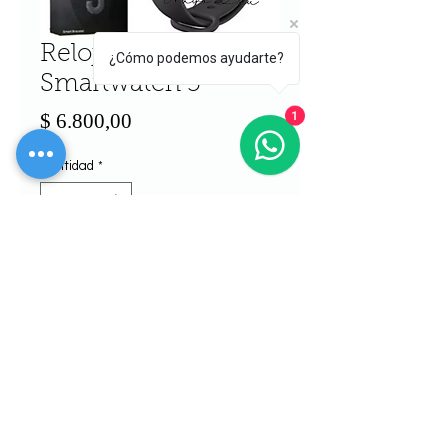
Reloj Inteligente
¿Cómo podemos ayudarte?
Smartwatch 5
Precio
$ 6.800,00
1
Cantidad
*
Agregar al carrito
Realizar compra