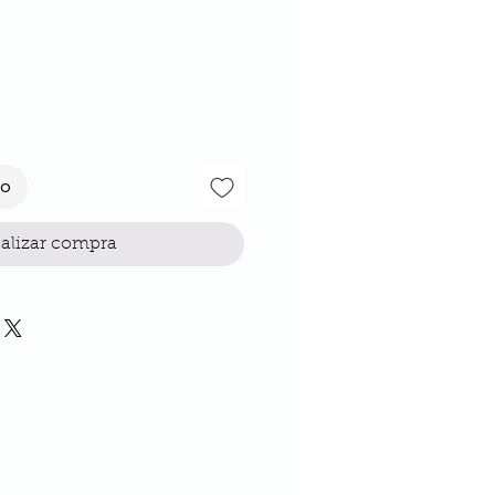
io
to
alizar compra