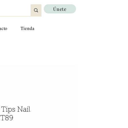
Únete
acto
Tienda
 Tips Nail
GT89