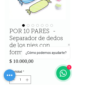
POR 10 PARES -
Separador de dedos
de los pies con
forma de caramelo
¿Cómo podemos ayudarte?
Precio
$ 10.000,00
1
Cantidad
*
Agregar al carrito