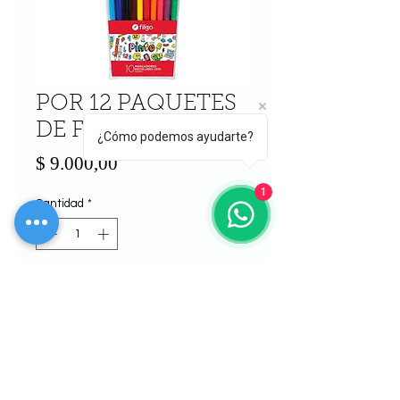
POR 12 PAQUETES
DE Fibras
¿Cómo podemos ayudarte?
Precio
$ 9.000,00
1
Cantidad
*
Agregar al carrito
Realizar compra
POR 12 PAQUETES DE Fibras -