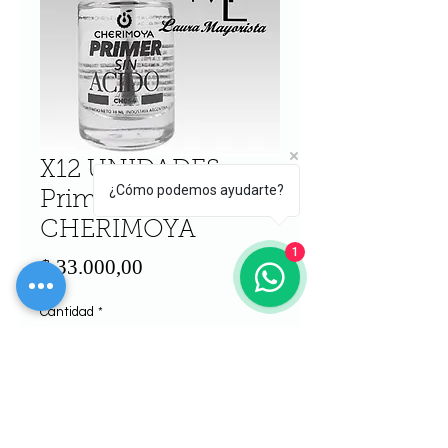
X12 UNIDADES
¿Cómo podemos ayudarte?
Primer sin acido
CHERIMOYA
1
Precio
$ 33.000,00
Cantidad
*
Agregar al carrito