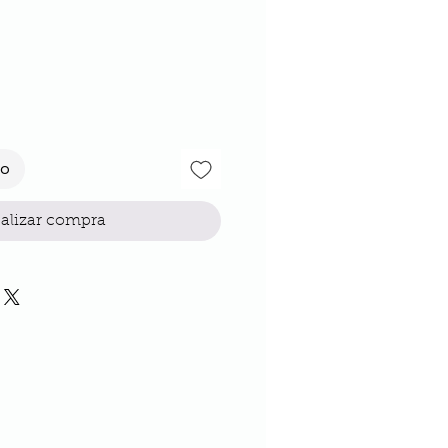
cio
to
alizar compra