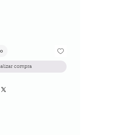
io
to
alizar compra