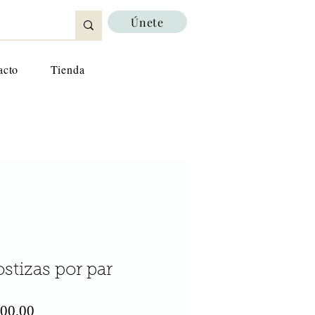
Únete
acto
Tienda
stizas por par
cio
Precio de oferta
800,00