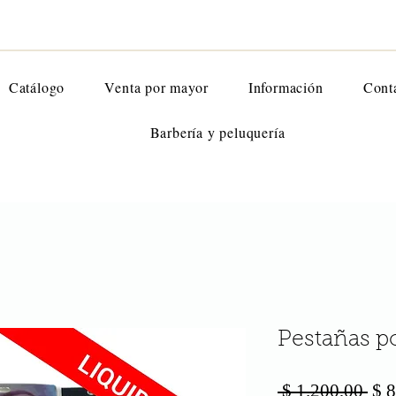
Catálogo
Venta por mayor
Información
Cont
Barbería y peluquería
Pestañas po
Pre
 $ 1.200,00 
$ 