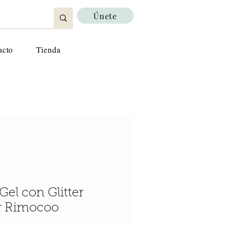
Únete
acto
Tienda
el con Glitter
er Rimocoo