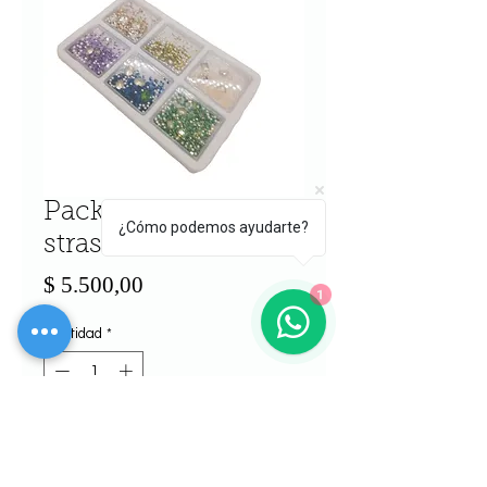
Pack de piedras y
¿Cómo podemos ayudarte?
strass decoración
Precio
$ 5.500,00
1
Cantidad
*
Agregar al carrito