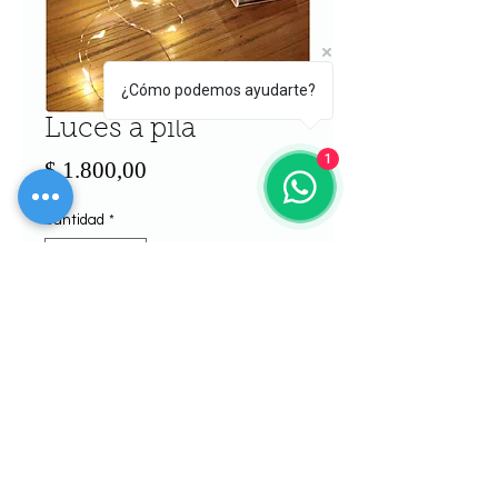
¿Cómo podemos ayudarte?
Luces a pila
1
Precio
$ 1.800,00
Cantidad
*
Agregar al carrito
Realizar compra