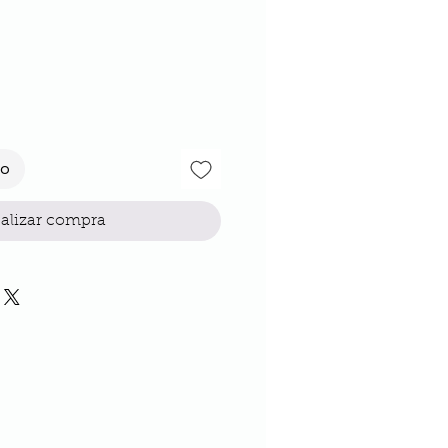
io
to
alizar compra