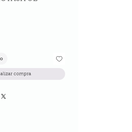
cio
to
alizar compra