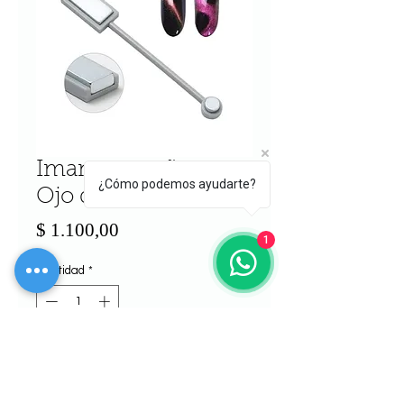
Iman para uñas -
¿Cómo podemos ayudarte?
Ojo de gato
Precio
$ 1.100,00
1
Cantidad
*
Agregar al carrito
Realizar compra