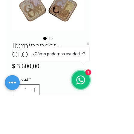
Iluminandor -
¿Cómo podemos ayudarte?
GLOW
Precio
$ 3.600,00
1
Cantidad
*
Agregar al carrito
Realizar compra