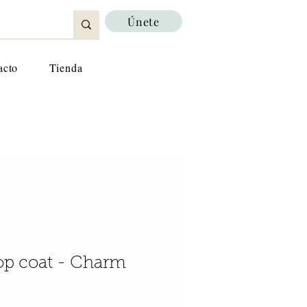
Únete
acto
Tienda
p coat - Charm