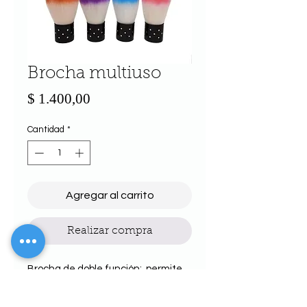
Brocha multiuso
Precio
$ 1.400,00
Cantidad
*
Agregar al carrito
Realizar compra
Brocha de doble función:
permite
una mejor aplicacoiion del
blush/rubor y la limpieza del polvillo